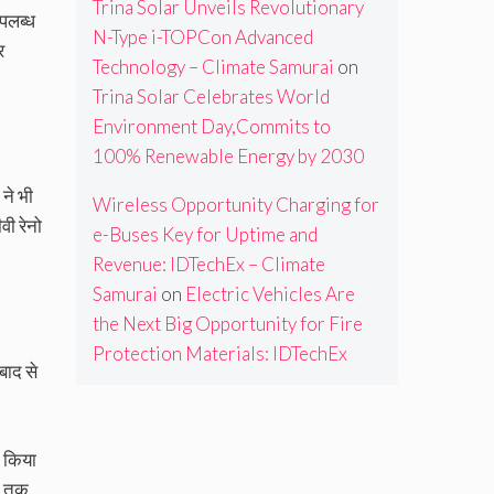
Trina Solar Unveils Revolutionary
उपलब्ध
N-Type i-TOPCon Advanced
र
Technology – Climate Samurai
on
Trina Solar Celebrates World
Environment Day,Commits to
100% Renewable Energy by 2030
 ने भी
Wireless Opportunity Charging for
वी रेनो
e-Buses Key for Uptime and
Revenue: IDTechEx – Climate
Samurai
on
Electric Vehicles Are
the Next Big Opportunity for Fire
Protection Materials: IDTechEx
बाद से
ी किया
30 तक