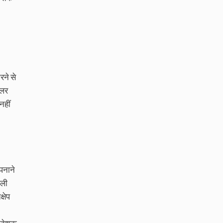
रने से
ीलर
नहीं
पनाने
ाली
्षेप